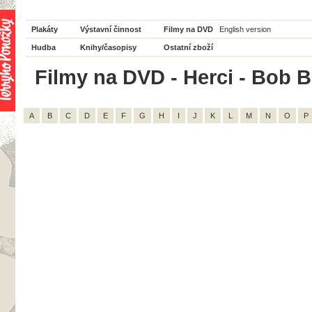
Plakáty
Výstavní činnost
Filmy na DVD
English version
Hudba
Knihy/časopisy
Ostatní zboží
Filmy na DVD - Herci - Bob B
A
B
C
D
E
F
G
H
I
J
K
L
M
N
O
P