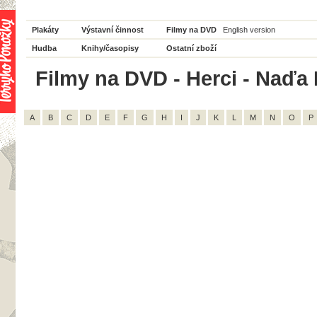
Plakáty
Výstavní činnost
Filmy na DVD
English version
Hudba
Knihy/časopisy
Ostatní zboží
Filmy na DVD - Herci - Naďa 
A
B
C
D
E
F
G
H
I
J
K
L
M
N
O
P