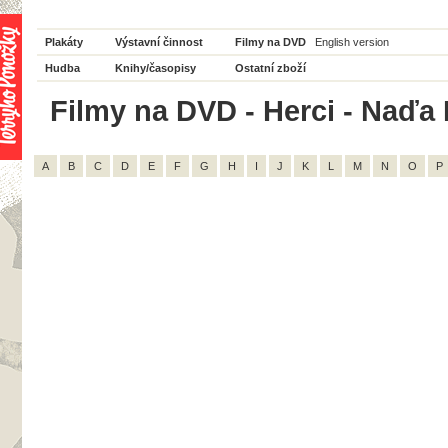
Plakáty
Výstavní činnost
Filmy na DVD
English version
Hudba
Knihy/časopisy
Ostatní zboží
Filmy na DVD - Herci - Naďa 
A
B
C
D
E
F
G
H
I
J
K
L
M
N
O
P