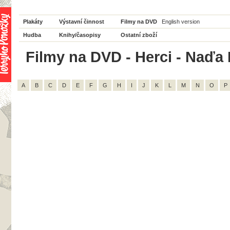
Plakáty
Výstavní činnost
Filmy na DVD
English version
Hudba
Knihy/časopisy
Ostatní zboží
Filmy na DVD - Herci - Naďa 
A
B
C
D
E
F
G
H
I
J
K
L
M
N
O
P