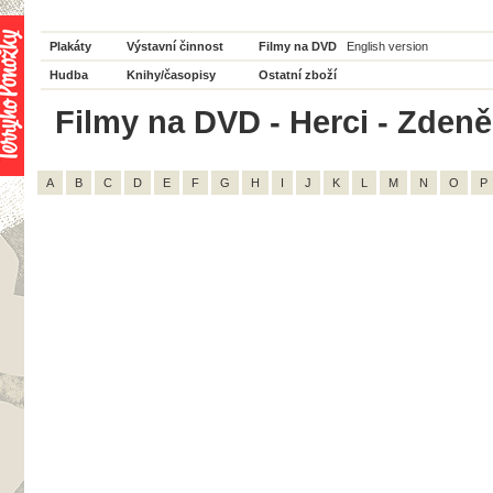
Plakáty
Výstavní činnost
Filmy na DVD
English version
Hudba
Knihy/časopisy
Ostatní zboží
Filmy na DVD - Herci - Zdeně
A
B
C
D
E
F
G
H
I
J
K
L
M
N
O
P