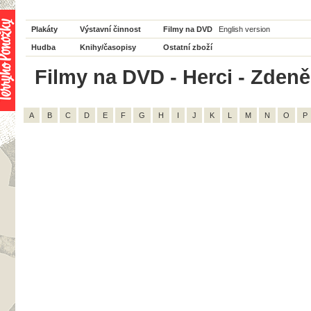
Plakáty
Výstavní činnost
Filmy na DVD
English version
Hudba
Knihy/časopisy
Ostatní zboží
Filmy na DVD - Herci - Zdeně
A
B
C
D
E
F
G
H
I
J
K
L
M
N
O
P