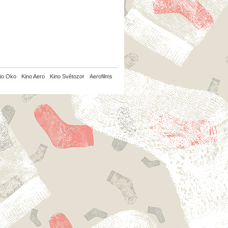
io Oko
Kino Aero
Kino Světozor
Aerofilms