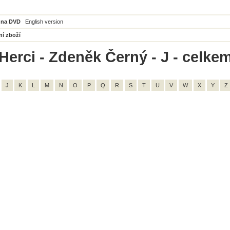
 na DVD
English version
ní zboží
Herci - Zdeněk Černý - J - celkem
J
K
L
M
N
O
P
Q
R
S
T
U
V
W
X
Y
Z