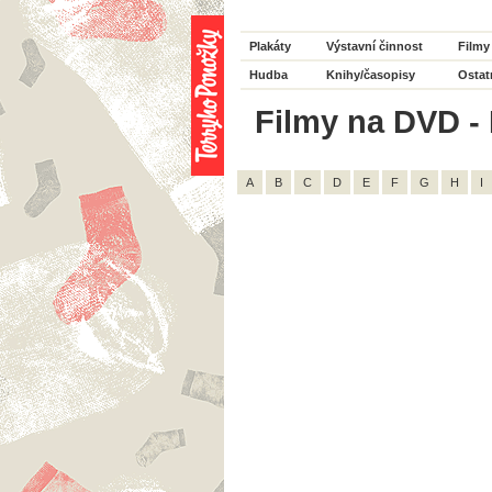
Plakáty
Výstavní činnost
Filmy
Hudba
Knihy/časopisy
Ostat
Filmy na DVD - 
A
B
C
D
E
F
G
H
I