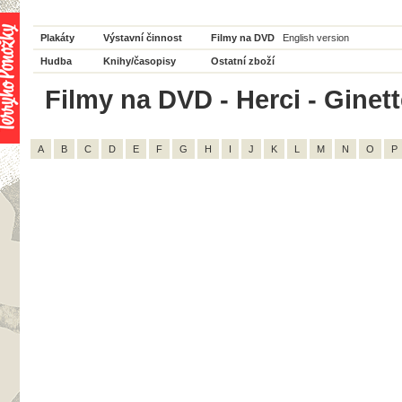
Plakáty
Výstavní činnost
Filmy na DVD
English version
Hudba
Knihy/časopisy
Ostatní zboží
Filmy na DVD - Herci - Ginett
A
B
C
D
E
F
G
H
I
J
K
L
M
N
O
P