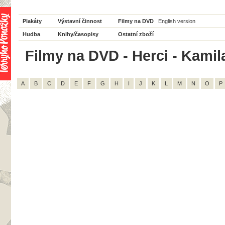
Plakáty
Výstavní činnost
Filmy na DVD
English version
Hudba
Knihy/časopisy
Ostatní zboží
Filmy na DVD - Herci - Kamil
A
B
C
D
E
F
G
H
I
J
K
L
M
N
O
P