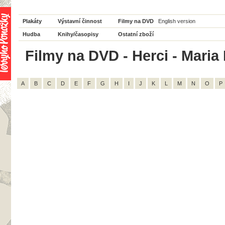
Plakáty
Výstavní činnost
Filmy na DVD
English version
Hudba
Knihy/časopisy
Ostatní zboží
Filmy na DVD - Herci - Maria 
A
B
C
D
E
F
G
H
I
J
K
L
M
N
O
P