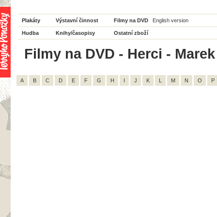
Plakáty
Výstavní činnost
Filmy na DVD
English version
Hudba
Knihy/časopisy
Ostatní zboží
Filmy na DVD - Herci - Marek
A
B
C
D
E
F
G
H
I
J
K
L
M
N
O
P