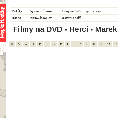
Plakáty
Výstavní činnost
Filmy na DVD
English version
Hudba
Knihy/časopisy
Ostatní zboží
Filmy na DVD - Herci - Marek
A
B
C
D
E
F
G
H
I
J
K
L
M
N
O
P