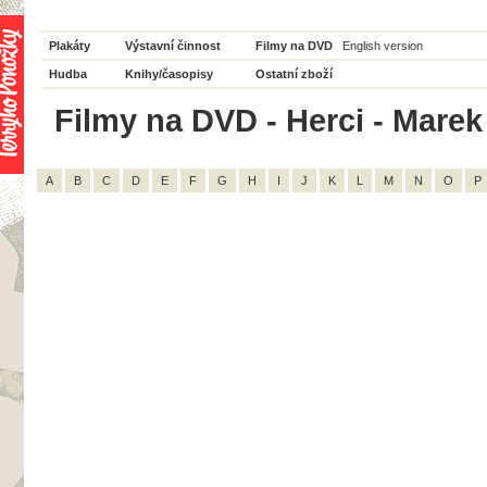
Plakáty
Výstavní činnost
Filmy na DVD
English version
Hudba
Knihy/časopisy
Ostatní zboží
Filmy na DVD - Herci - Marek
A
B
C
D
E
F
G
H
I
J
K
L
M
N
O
P