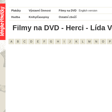
Plakáty
Výstavní činnost
Filmy na DVD
English version
Hudba
Knihy/časopisy
Ostatní zboží
Filmy na DVD - Herci - Lída V
A
B
C
D
E
F
G
H
I
J
K
L
M
N
O
P