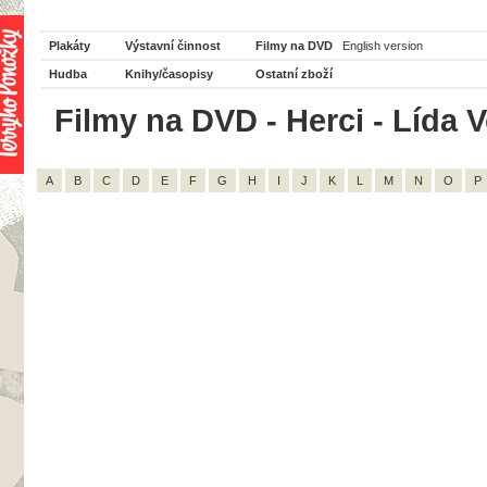
Plakáty
Výstavní činnost
Filmy na DVD
English version
Hudba
Knihy/časopisy
Ostatní zboží
Filmy na DVD - Herci - Lída V
A
B
C
D
E
F
G
H
I
J
K
L
M
N
O
P