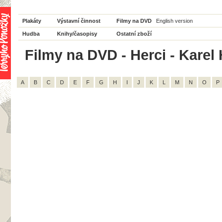
Plakáty
Výstavní činnost
Filmy na DVD
English version
Hudba
Knihy/časopisy
Ostatní zboží
Filmy na DVD - Herci - Karel 
A
B
C
D
E
F
G
H
I
J
K
L
M
N
O
P