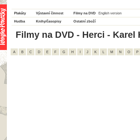
Plakáty
Výstavní činnost
Filmy na DVD
English version
Hudba
Knihy/časopisy
Ostatní zboží
Filmy na DVD - Herci - Karel 
A
B
C
D
E
F
G
H
I
J
K
L
M
N
O
P