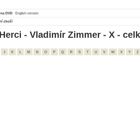
 na DVD
English version
ní zboží
Herci - Vladimír Zimmer - X - cel
J
K
L
M
N
O
P
Q
R
S
T
U
V
W
X
Y
Z