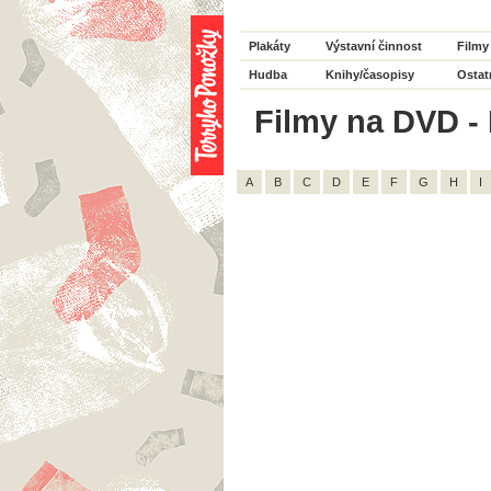
Plakáty
Výstavní činnost
Filmy
Hudba
Knihy/časopisy
Ostat
Filmy na DVD - 
A
B
C
D
E
F
G
H
I