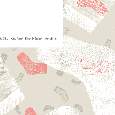
io Oko
Kino Aero
Kino Světozor
Aerofilms