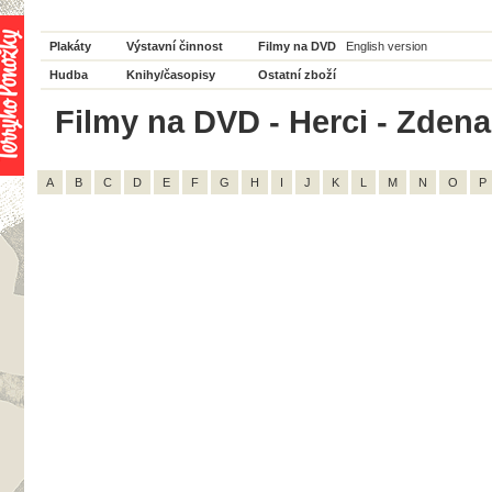
Plakáty
Výstavní činnost
Filmy na DVD
English version
Hudba
Knihy/časopisy
Ostatní zboží
Filmy na DVD - Herci - Zdena
A
B
C
D
E
F
G
H
I
J
K
L
M
N
O
P