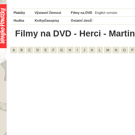
Plakáty
Výstavní činnost
Filmy na DVD
English version
Hudba
Knihy/časopisy
Ostatní zboží
Filmy na DVD - Herci - Martin
A
B
C
D
E
F
G
H
I
J
K
L
M
N
O
P