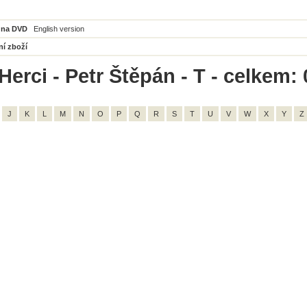
 na DVD
English version
ní zboží
erci - Petr Štěpán - T - celkem: 
J
K
L
M
N
O
P
Q
R
S
T
U
V
W
X
Y
Z