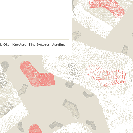
io Oko
Kino Aero
Kino Světozor
Aerofilms