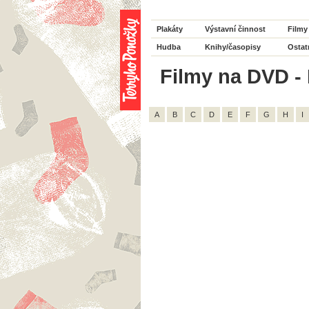
Plakáty
Výstavní činnost
Filmy
Hudba
Knihy/časopisy
Ostat
Filmy na DVD - H
A
B
C
D
E
F
G
H
I