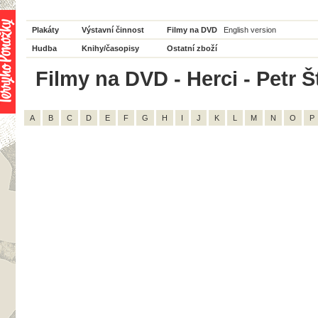
Plakáty
Výstavní činnost
Filmy na DVD
English version
Hudba
Knihy/časopisy
Ostatní zboží
Filmy na DVD - Herci - Petr Š
A
B
C
D
E
F
G
H
I
J
K
L
M
N
O
P