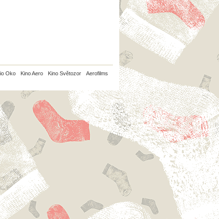
io Oko
Kino Aero
Kino Světozor
Aerofilms