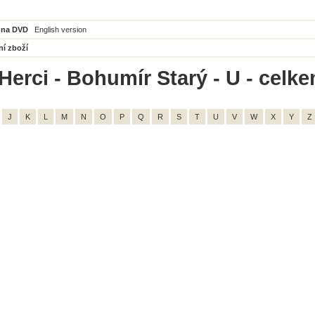
 na DVD
English version
ní zboží
Herci - Bohumír Starý - U - celke
J
K
L
M
N
O
P
Q
R
S
T
U
V
W
X
Y
Z