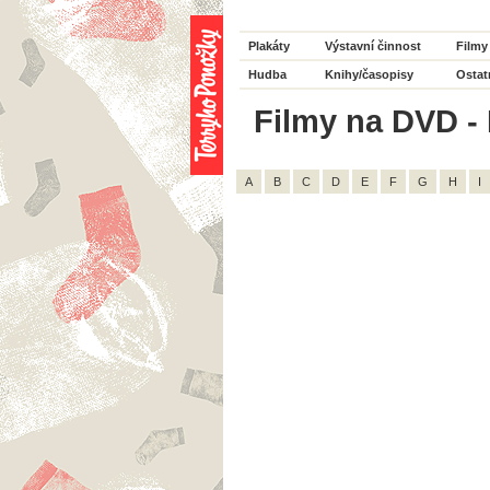
Plakáty
Výstavní činnost
Filmy
Hudba
Knihy/časopisy
Ostat
Filmy na DVD - 
A
B
C
D
E
F
G
H
I