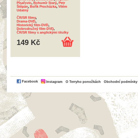
Písařovic
,
Bohumír Starý
,
Petr
Štěpán
,
Bořík Procházka
,
Vilém
Udatný
ČR/SR filmy
,
Drama-DVD
,
Historický film-DVD
,
Dobrodružný film-DVD
,
ČR/SR filmy s anglickými titulky
149 Kč
PayPal
Facebook
Instagram
O Terryho ponožkách
Obchodní podmínky