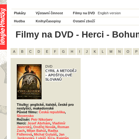
Plakáty
Výstavní činnost
Filmy na DVD
English version
Hudba
Knihy/časopisy
Ostatní zboží
Filmy na DVD - Herci - Bohum
A
B
C
D
E
F
G
H
I
J
K
L
M
N
O
P
DVD
CYRIL A METODĚJ
– APOŠTOLOVÉ
SLOVANŮ
Titulky: anglické, italské, české pro
neslyšící, makedonské
Původ filmu:
Česká republika
,
Slovensko
Režisér:
Petr Nikolaev
Herci:
Josef Abrhám
,
Vladimír
Javorský
,
Ondřej Novák
,
Roman
Zach
,
Milan Bahúl
,
Radka
Fidlerová
,
Michal Gulyáš
,
Jan
Jankovský
,
Lukáš Jůza
,
Kajetán