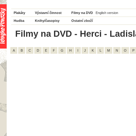
Plakáty
Výstavní činnost
Filmy na DVD
English version
Hudba
Knihy/časopisy
Ostatní zboží
Filmy na DVD - Herci - Ladisl
A
B
C
D
E
F
G
H
I
J
K
L
M
N
O
P