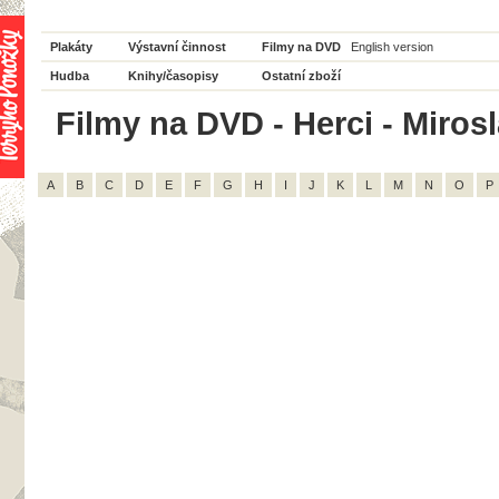
Plakáty
Výstavní činnost
Filmy na DVD
English version
Hudba
Knihy/časopisy
Ostatní zboží
Filmy na DVD - Herci - Miros
A
B
C
D
E
F
G
H
I
J
K
L
M
N
O
P