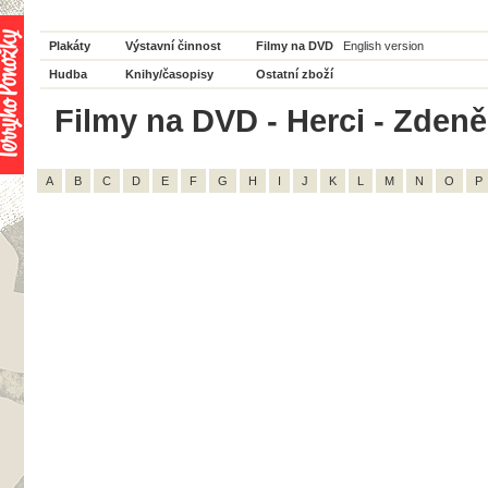
Plakáty
Výstavní činnost
Filmy na DVD
English version
Hudba
Knihy/časopisy
Ostatní zboží
Filmy na DVD - Herci - Zdeně
A
B
C
D
E
F
G
H
I
J
K
L
M
N
O
P