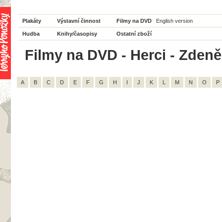
Plakáty
Výstavní činnost
Filmy na DVD
English version
Hudba
Knihy/časopisy
Ostatní zboží
Filmy na DVD - Herci - Zdeně
A
B
C
D
E
F
G
H
I
J
K
L
M
N
O
P