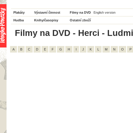
Plakáty
Výstavní činnost
Filmy na DVD
English version
Hudba
Knihy/časopisy
Ostatní zboží
Filmy na DVD - Herci - Ludmi
A
B
C
D
E
F
G
H
I
J
K
L
M
N
O
P