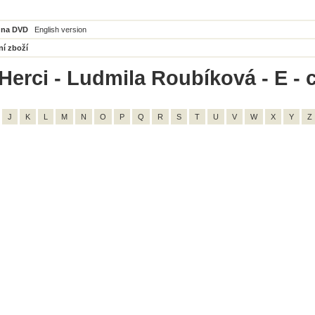
 na DVD
English version
ní zboží
Herci - Ludmila Roubíková - E - 
J
K
L
M
N
O
P
Q
R
S
T
U
V
W
X
Y
Z