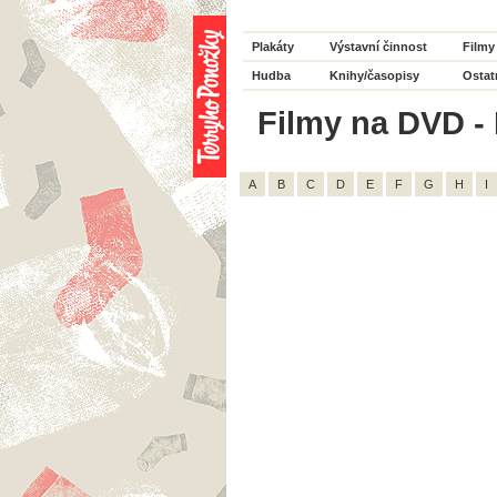
Plakáty
Výstavní činnost
Filmy
Hudba
Knihy/časopisy
Ostat
Filmy na DVD - 
A
B
C
D
E
F
G
H
I