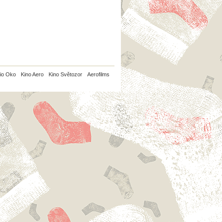
io Oko
Kino Aero
Kino Světozor
Aerofilms