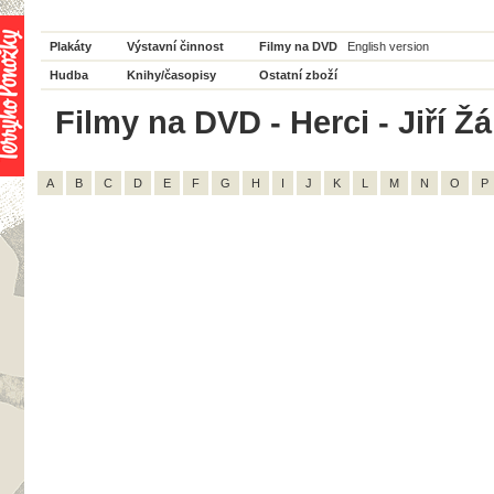
Plakáty
Výstavní činnost
Filmy na DVD
English version
Hudba
Knihy/časopisy
Ostatní zboží
Filmy na DVD - Herci - Jiří Žá
A
B
C
D
E
F
G
H
I
J
K
L
M
N
O
P