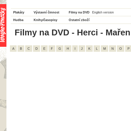
Plakáty
Výstavní činnost
Filmy na DVD
English version
Hudba
Knihy/časopisy
Ostatní zboží
Filmy na DVD - Herci - Mařen
A
B
C
D
E
F
G
H
I
J
K
L
M
N
O
P