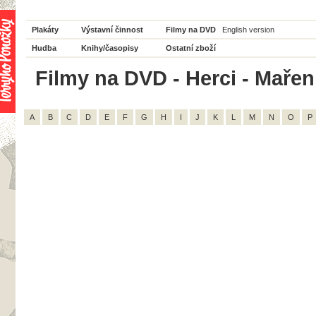
Plakáty
Výstavní činnost
Filmy na DVD
English version
Hudba
Knihy/časopisy
Ostatní zboží
Filmy na DVD - Herci - Mařen
A
B
C
D
E
F
G
H
I
J
K
L
M
N
O
P