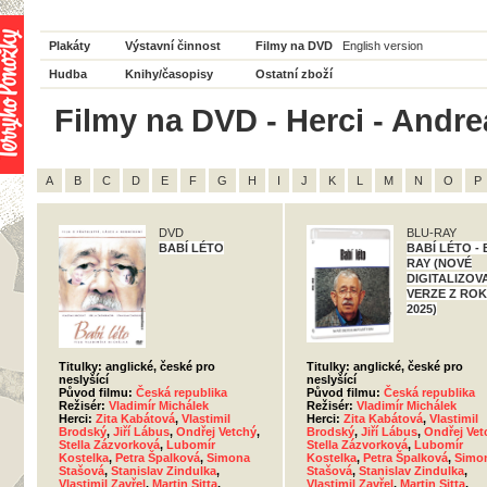
Plakáty
Výstavní činnost
Filmy na DVD
English version
Hudba
Knihy/časopisy
Ostatní zboží
Filmy na DVD - Herci - Andre
A
B
C
D
E
F
G
H
I
J
K
L
M
N
O
P
DVD
BLU-RAY
BABÍ LÉTO
BABÍ LÉTO - 
RAY (NOVÉ
DIGITALIZOV
VERZE Z RO
2025)
Titulky: anglické, české pro
Titulky: anglické, české pro
neslyšící
neslyšící
Původ filmu:
Česká republika
Původ filmu:
Česká republika
Režisér:
Vladimír Michálek
Režisér:
Vladimír Michálek
Herci:
Zita Kabátová
,
Vlastimil
Herci:
Zita Kabátová
,
Vlastimil
Brodský
,
Jiří Lábus
,
Ondřej Vetchý
,
Brodský
,
Jiří Lábus
,
Ondřej Vet
Stella Zázvorková
,
Lubomír
Stella Zázvorková
,
Lubomír
Kostelka
,
Petra Špalková
,
Simona
Kostelka
,
Petra Špalková
,
Simo
Stašová
,
Stanislav Zindulka
,
Stašová
,
Stanislav Zindulka
,
Vlastimil Zavřel
,
Martin Sitta
,
Vlastimil Zavřel
,
Martin Sitta
,