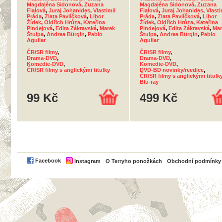
Magdaléna Sidonová
,
Zuzana
Magdaléna Sidonová
,
Zuzana
Fialová
,
Juraj Johanides
,
Vlastimil
Fialová
,
Juraj Johanides
,
Vlasti
Práda
,
Zlata Pavlíčková
,
Libor
Práda
,
Zlata Pavlíčková
,
Libor
Žídek
,
Oldřich Hrůza
,
Kateřina
Žídek
,
Oldřich Hrůza
,
Kateřina
Pindejová
,
Edita Zákravská
,
Marek
Pindejová
,
Edita Zákravská
,
Mar
Štulpa
,
Andrea Bürgin
,
Pablo
Štulpa
,
Andrea Bürgin
,
Pablo
Aguilar
Aguilar
ČR/SR filmy
,
ČR/SR filmy
,
Drama-DVD
,
Drama-DVD
,
Komedie-DVD
,
Komedie-DVD
,
ČR/SR filmy s anglickými titulky
DVD-BD novinky/reedice
,
ČR/SR filmy s anglickými titulk
Blu-ray
99 Kč
499 Kč
PayPal
Facebook
Instagram
O Terryho ponožkách
Obchodní podmínky