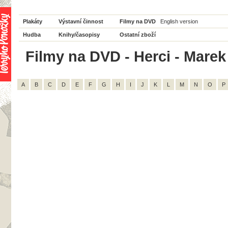
Plakáty
Výstavní činnost
Filmy na DVD
English version
Hudba
Knihy/časopisy
Ostatní zboží
Filmy na DVD - Herci - Marek 
A
B
C
D
E
F
G
H
I
J
K
L
M
N
O
P