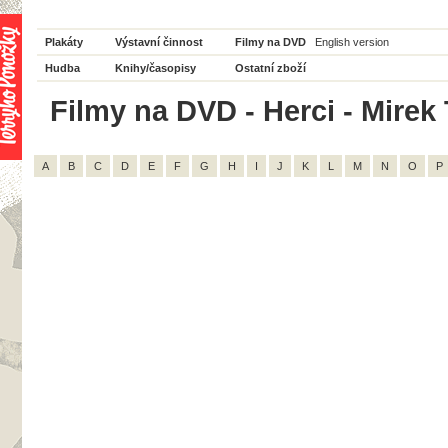
Plakáty
Výstavní činnost
Filmy na DVD
English version
Hudba
Knihy/časopisy
Ostatní zboží
Filmy na DVD - Herci - Mirek
A
B
C
D
E
F
G
H
I
J
K
L
M
N
O
P