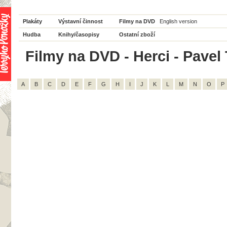
Plakáty
Výstavní činnost
Filmy na DVD
English version
Hudba
Knihy/časopisy
Ostatní zboží
Filmy na DVD - Herci - Pavel
A
B
C
D
E
F
G
H
I
J
K
L
M
N
O
P