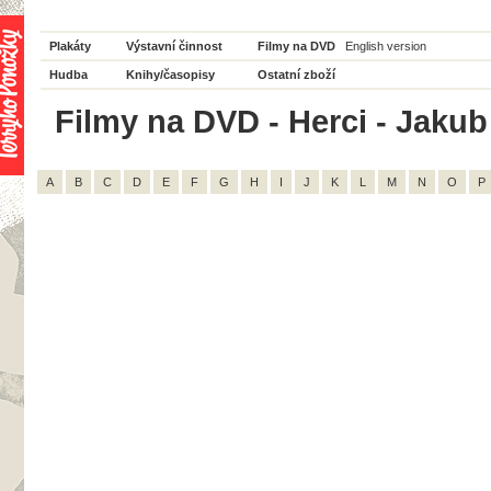
Plakáty
Výstavní činnost
Filmy na DVD
English version
Hudba
Knihy/časopisy
Ostatní zboží
Filmy na DVD - Herci - Jakub
A
B
C
D
E
F
G
H
I
J
K
L
M
N
O
P