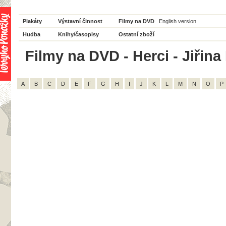
Plakáty
Výstavní činnost
Filmy na DVD
English version
Hudba
Knihy/časopisy
Ostatní zboží
Filmy na DVD - Herci - Jiřina 
A
B
C
D
E
F
G
H
I
J
K
L
M
N
O
P