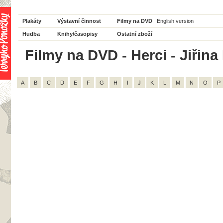
Plakáty
Výstavní činnost
Filmy na DVD
English version
Hudba
Knihy/časopisy
Ostatní zboží
Filmy na DVD - Herci - Jiřina 
A
B
C
D
E
F
G
H
I
J
K
L
M
N
O
P