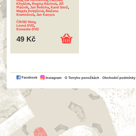
Bílá
,
Iva Hüttnerová
,
Ladislav
Křiváček
,
Regina Rázlová
,
Jiří
Ptáčník
,
Jan Řeřicha
,
Karel Smrž
,
Magda Dolejšová
,
Blažena
Kramešová
,
Jan Kanyza
ČR/SR filmy
,
Levná DVD
,
Komedie-DVD
49 Kč
PayPal
Facebook
Instagram
O Terryho ponožkách
Obchodní podmínky