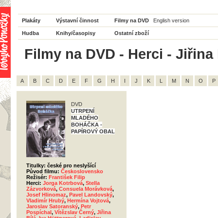
Plakáty
Výstavní činnost
Filmy na DVD
English version
Hudba
Knihy/časopisy
Ostatní zboží
Filmy na DVD - Herci - Jiřina 
A
B
C
D
E
F
G
H
I
J
K
L
M
N
O
P
DVD
UTRPENÍ
MLADÉHO
BOHÁČKA -
PAPÍROVÝ OBAL
Titulky: české pro neslyšící
Původ filmu:
Československo
Režisér:
František Filip
Herci:
Jorga Kotrbová
,
Stella
Zázvorková
,
Consuela Morávková
,
Josef Hlinomaz
,
Pavel Landovský
,
Vladimír Hrubý
,
Hermína Vojtová
,
Jaroslav Satoranský
,
Petr
Pospíchal
,
Vítězslav Černý
,
Jiřina