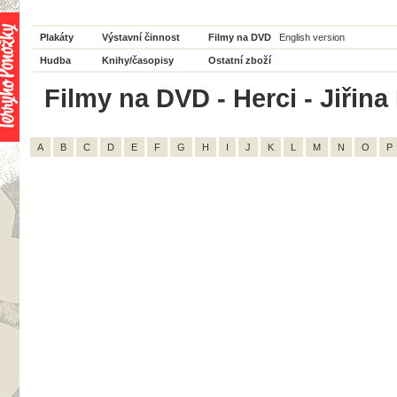
Plakáty
Výstavní činnost
Filmy na DVD
English version
Hudba
Knihy/časopisy
Ostatní zboží
Filmy na DVD - Herci - Jiřina 
A
B
C
D
E
F
G
H
I
J
K
L
M
N
O
P