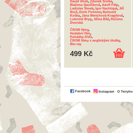
David Vlček
,
Zdeněk Srstka
,
Blažena Slavíčková
,
Adolf Filip
,
Ladislav Šimek
,
Igor Nachtigal
,
Jiří
Brož
,
Erich Fichtner
,
Bohumil
Koška
,
Jana Werichová-Kvapilová
,
Lubomír Bryg
,
Jiřina Bílá
,
Růžena
Dvorská
ČR/SR filmy
,
Hudební film
,
Pohádky-DVD
,
ČR/SR filmy s anglickými titulky
,
Blu-ray
499 Kč
Facebook
Instagram
O Terryh