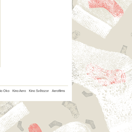
io Oko
Kino Aero
Kino Světozor
Aerofilms