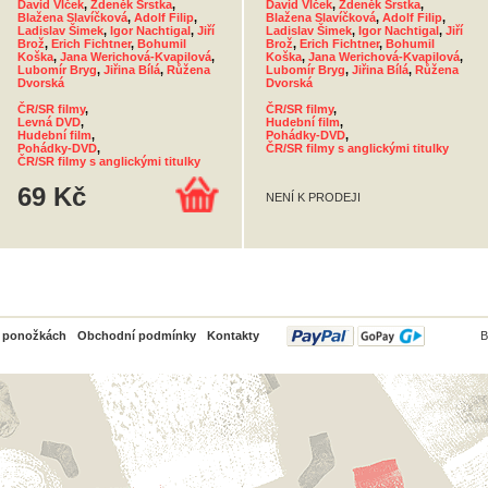
David Vlček
,
Zdeněk Srstka
,
David Vlček
,
Zdeněk Srstka
,
Blažena Slavíčková
,
Adolf Filip
,
Blažena Slavíčková
,
Adolf Filip
,
Ladislav Šimek
,
Igor Nachtigal
,
Jiří
Ladislav Šimek
,
Igor Nachtigal
,
Jiří
Brož
,
Erich Fichtner
,
Bohumil
Brož
,
Erich Fichtner
,
Bohumil
Koška
,
Jana Werichová-Kvapilová
,
Koška
,
Jana Werichová-Kvapilová
,
Lubomír Bryg
,
Jiřina Bílá
,
Růžena
Lubomír Bryg
,
Jiřina Bílá
,
Růžena
Dvorská
Dvorská
ČR/SR filmy
,
ČR/SR filmy
,
Levná DVD
,
Hudební film
,
Hudební film
,
Pohádky-DVD
,
Pohádky-DVD
,
ČR/SR filmy s anglickými titulky
ČR/SR filmy s anglickými titulky
69 Kč
NENÍ K PRODEJI
PayPal
o ponožkách
Obchodní podmínky
Kontakty
B