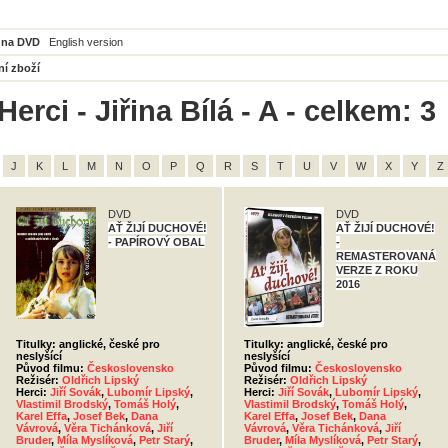
 na DVD
English version
ní zboží
erci - Jiřina Bílá - A - celkem: 3
J
K
L
M
N
O
P
Q
R
S
T
U
V
W
X
Y
Z
DVD
DVD
AŤ ŽIJÍ DUCHOVÉ!
AŤ ŽIJÍ DUCHOVÉ!
- PAPÍROVÝ OBAL
-
REMASTEROVANÁ
VERZE Z ROKU
2016
Titulky: anglické, české pro
Titulky: anglické, české pro
neslyšící
neslyšící
Původ filmu:
Československo
Původ filmu:
Československo
Režisér:
Oldřich Lipský
Režisér:
Oldřich Lipský
Herci:
Jiří Sovák
,
Lubomír Lipský
,
Herci:
Jiří Sovák
,
Lubomír Lipský
,
Vlastimil Brodský
,
Tomáš Holý
,
Vlastimil Brodský
,
Tomáš Holý
,
Karel Effa
,
Josef Bek
,
Dana
Karel Effa
,
Josef Bek
,
Dana
Vávrová
,
Věra Tichánková
,
Jiří
Vávrová
,
Věra Tichánková
,
Jiří
Bruder
,
Míla Myslíková
,
Petr Starý
,
Bruder
,
Míla Myslíková
,
Petr Starý
,