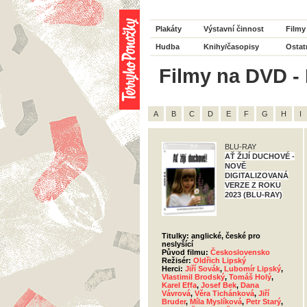
Plakáty
Výstavní činnost
Filmy
Hudba
Knihy/časopisy
Ostat
Filmy na DVD - H
A
B
C
D
E
F
G
H
I
BLU-RAY
AŤ ŽIJÍ DUCHOVÉ -
NOVĚ
DIGITALIZOVANÁ
VERZE Z ROKU
2023 (BLU-RAY)
Titulky: anglické, české pro
neslyšící
Původ filmu:
Československo
Režisér:
Oldřich Lipský
Herci:
Jiří Sovák
,
Lubomír Lipský
,
Vlastimil Brodský
,
Tomáš Holý
,
Karel Effa
,
Josef Bek
,
Dana
Vávrová
,
Věra Tichánková
,
Jiří
Bruder
,
Míla Myslíková
,
Petr Starý
,