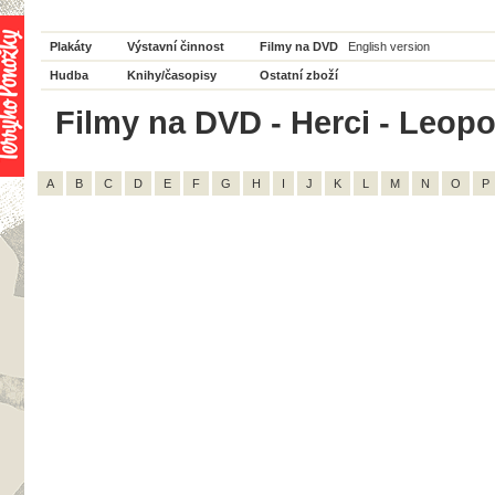
Plakáty
Výstavní činnost
Filmy na DVD
English version
Hudba
Knihy/časopisy
Ostatní zboží
Filmy na DVD - Herci - Leopo
A
B
C
D
E
F
G
H
I
J
K
L
M
N
O
P