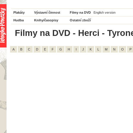
Plakáty
Výstavní činnost
Filmy na DVD
English version
Hudba
Knihy/časopisy
Ostatní zboží
Filmy na DVD - Herci - Tyrone
A
B
C
D
E
F
G
H
I
J
K
L
M
N
O
P