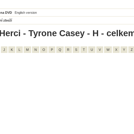
 na DVD
English version
ní zboží
Herci - Tyrone Casey - H - celkem
J
K
L
M
N
O
P
Q
R
S
T
U
V
W
X
Y
Z