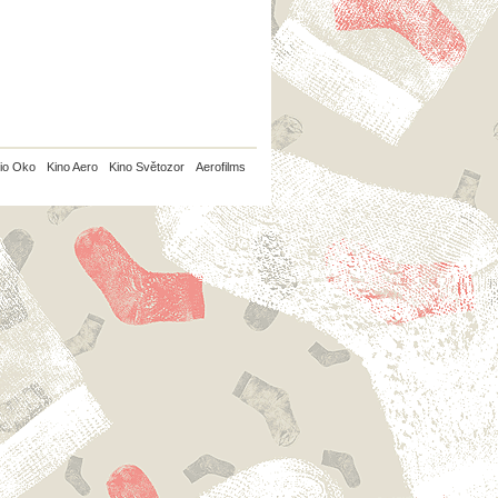
io Oko
Kino Aero
Kino Světozor
Aerofilms