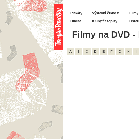
Plakáty
Výstavní činnost
Filmy
Hudba
Knihy/časopisy
Ostat
Filmy na DVD - 
A
B
C
D
E
F
G
H
I