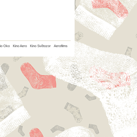
io Oko
Kino Aero
Kino Světozor
Aerofilms