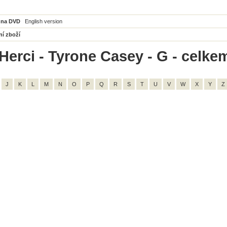
 na DVD
English version
ní zboží
Herci - Tyrone Casey - G - celke
J
K
L
M
N
O
P
Q
R
S
T
U
V
W
X
Y
Z