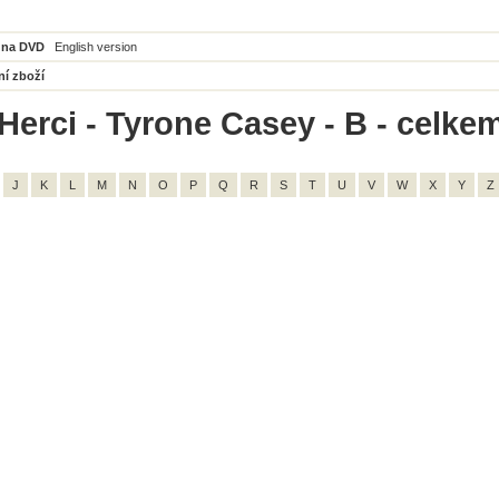
 na DVD
English version
ní zboží
Herci - Tyrone Casey - B - celkem
J
K
L
M
N
O
P
Q
R
S
T
U
V
W
X
Y
Z