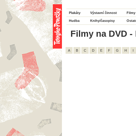
Plakáty
Výstavní činnost
Filmy
Hudba
Knihy/časopisy
Ostat
Filmy na DVD - 
A
B
C
D
E
F
G
H
I