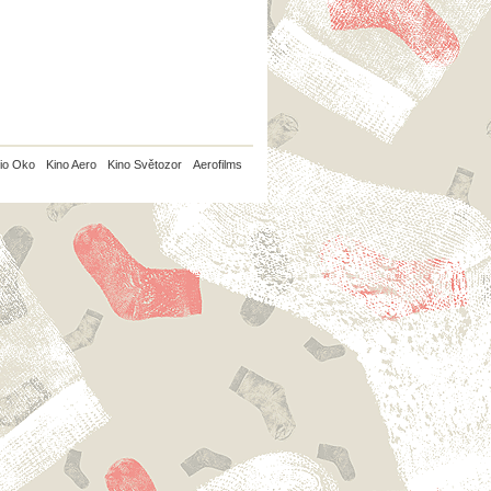
io Oko
Kino Aero
Kino Světozor
Aerofilms