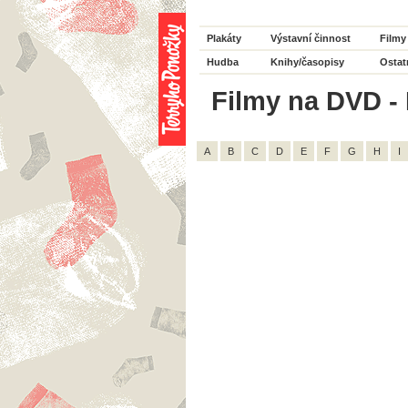
Plakáty
Výstavní činnost
Filmy
Hudba
Knihy/časopisy
Ostat
Filmy na DVD - H
A
B
C
D
E
F
G
H
I