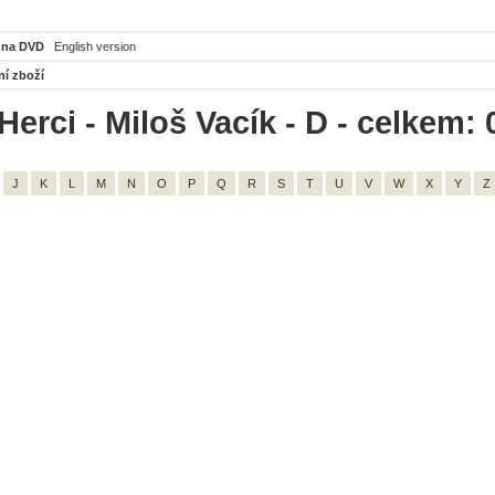
 na DVD
English version
ní zboží
erci - Miloš Vacík - D - celkem: 
J
K
L
M
N
O
P
Q
R
S
T
U
V
W
X
Y
Z