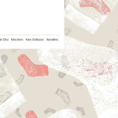
io Oko
Kino Aero
Kino Světozor
Aerofilms