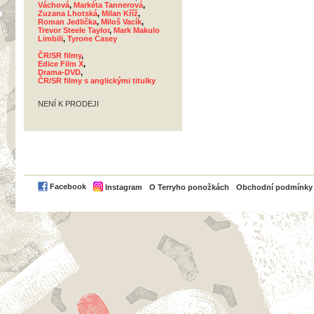
Váchová
,
Markéta Tannerová
,
Zuzana Lhotská
,
Milan Kříž
,
Roman Jedlička
,
Miloš Vacík
,
Trevor Steele Taylor
,
Mark Makulo
Limbili
,
Tyrone Casey
ČR/SR filmy
,
Edice Film X
,
Drama-DVD
,
ČR/SR filmy s anglickými titulky
NENÍ K PRODEJI
PayPal
Facebook
Instagram
O Terryho ponožkách
Obchodní podmínky