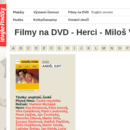
Plakáty
Výstavní činnost
Filmy na DVD
English version
Hudba
Knihy/časopisy
Ostatní zboží
Filmy na DVD - Herci - Miloš 
A
B
C
D
E
F
G
H
I
J
K
L
M
N
O
P
DVD
ANDĚL EXIT
Titulky: anglické, české
Původ filmu:
Česká republika
Režisér:
Vladimír Michálek
Herci:
Eva Holubová
,
Klára Issová
,
Věra Galatíková
,
Pavel Landovský
,
Pavel Zajíček
,
Jan Čechtický
,
Veronika Žilková
,
Martin Sitta
,
Zuzana Stivínová
,
Vojtěch Pavlíček
,
Žofie Hradílková
,
Martin Telvák
,
Ladislav Štefan
,
Jan Kehár
,
Lucie